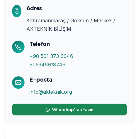
Adres
Kahramanmaraş / Göksun / Merkez /
AKTEKNİK BİLİŞİM
Telefon
+90 501 373 6046
905346918746
E-posta
info@akteknik.org
WhatsApp'tan Yazın